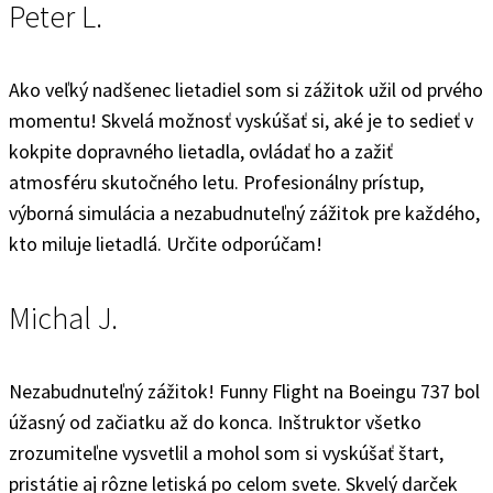
Peter L.
Ako veľký nadšenec lietadiel som si zážitok užil od prvého
momentu! Skvelá možnosť vyskúšať si, aké je to sedieť v
kokpite dopravného lietadla, ovládať ho a zažiť
atmosféru skutočného letu. Profesionálny prístup,
výborná simulácia a nezabudnuteľný zážitok pre každého,
kto miluje lietadlá. Určite odporúčam!
Michal J.
Nezabudnuteľný zážitok! Funny Flight na Boeingu 737 bol
úžasný od začiatku až do konca. Inštruktor všetko
zrozumiteľne vysvetlil a mohol som si vyskúšať štart,
pristátie aj rôzne letiská po celom svete. Skvelý darček