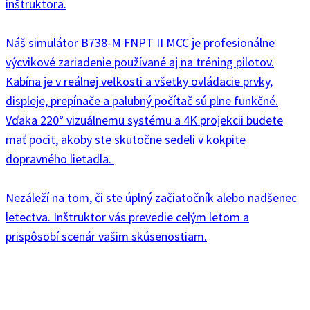
inštruktora.
Náš simulátor B738-M FNPT II MCC je profesionálne
výcvikové zariadenie používané aj na tréning pilotov.
Kabína je v reálnej veľkosti a všetky ovládacie prvky,
displeje, prepínače a palubný počítač sú plne funkčné.
Vďaka 220° vizuálnemu systému a 4K projekcii budete
mať pocit, akoby ste skutočne sedeli v kokpite
dopravného lietadla.
Nezáleží na tom, či ste úplný začiatočník alebo nadšenec
letectva. Inštruktor vás prevedie celým letom a
prispôsobí scenár vašim skúsenostiam.