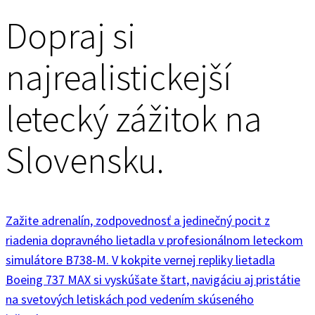
Dopraj si
najrealistickejší
letecký zážitok na
Slovensku.
Zažite adrenalín, zodpovednosť a jedinečný pocit z
riadenia dopravného lietadla v profesionálnom leteckom
simulátore B738-M. V kokpite vernej repliky lietadla
Boeing 737 MAX si vyskúšate štart, navigáciu aj pristátie
na svetových letiskách pod vedením skúseného