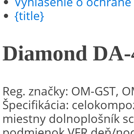
Vyhlásenie o ochrane
{title}
Diamond DA-4
Reg. značky: OM-GST, 
Špecifikácia: celokompo
miestny dolnoplošník sc
podmienok VFR deň/noc, 