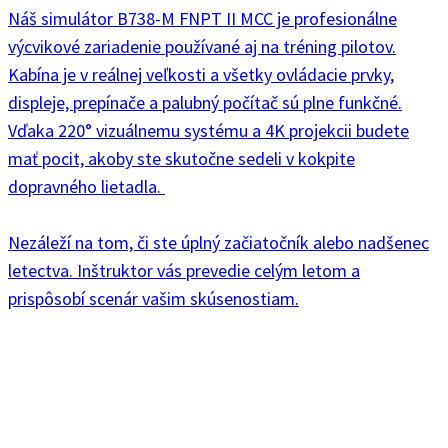
Náš simulátor B738-M FNPT II MCC je profesionálne
výcvikové zariadenie používané aj na tréning pilotov.
Kabína je v reálnej veľkosti a všetky ovládacie prvky,
displeje, prepínače a palubný počítač sú plne funkčné.
Vďaka 220° vizuálnemu systému a 4K projekcii budete
mať pocit, akoby ste skutočne sedeli v kokpite
dopravného lietadla.
Nezáleží na tom, či ste úplný začiatočník alebo nadšenec
letectva. Inštruktor vás prevedie celým letom a
prispôsobí scenár vašim skúsenostiam.