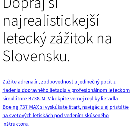
Dopraj si
najrealistickejší
letecký zážitok na
Slovensku.
Zažite adrenalín, zodpovednosť a jedinečný pocit z
riadenia dopravného lietadla v profesionálnom leteckom
simulátore B738-M. V kokpite vernej repliky lietadla
Boeing 737 MAX si vyskúšate štart, navigáciu aj pristátie
na svetových letiskách pod vedením skúseného
inštruktora.