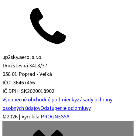
up2sky.aero, s.r.o.
Družstevná 3413/37
058 01 Poprad - Veľká
IČO: 36467456
IČ DPH: SK2020018902
Všeobecné obchodné podmienky
Zásady ochrany
osobných údajov
Odstúpenie od zmluvy
©2026 | Vyrobila
PROGNESSA