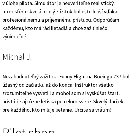
v úlohe pilota. Simulátor je neuveriteľne realistický,
atmosféra skvelá a celý zážitok bol ešte lepší vďaka
profesionálnemu a príjemnému prístupu. Odporúčam
každému, kto má rád lietadlá a chce zažiť niečo
výnimočné!
Michal J.
Nezabudnuteľný zážitok! Funny Flight na Boeingu 737 bol
úžasný od začiatku až do konca. Inštruktor všetko
zrozumiteľne vysvetlil a mohol som si vyskúšať štart,
pristátie aj rôzne letiská po celom svete. Skvelý darček
pre každého, kto miluje lietanie. Určite sa vrátim!
Pilot shop