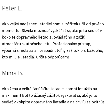
Peter L.
Ako veľký nadšenec lietadiel som si zážitok užil od prvého
momentu! Skvelá možnosť vyskúšať si, aké je to sedieť v
kokpite dopravného lietadla, ovládať ho a zažiť
atmosféru skutočného letu. Profesionálny prístup,
výborná simulácia a nezabudnuteľný zážitok pre každého,
kto miluje lietadlá. Určite odporúčam!
Mima B.
Ako žena a veľká fanúšička lietadiel som si let užila na
maximum! Bol to úžasný zážitok vyskúšať si, aké je to
sedieť v kokpite dopravného lietadla a na chvíľu sa ocitnúť