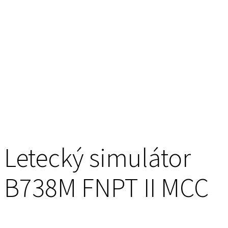
Letecký simulátor
B738M FNPT II MCC