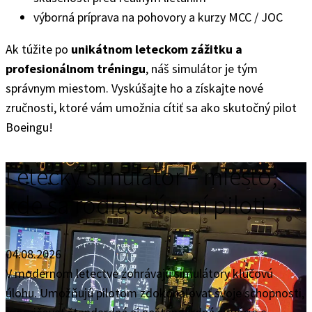
výborná príprava na pohovory a kurzy MCC / JOC
Ak túžite po
unikátnom leteckom zážitku a
profesionálnom tréningu
, náš simulátor je tým
správnym miestom. Vyskúšajte ho a získajte nové
zručnosti, ktoré vám umožnia cítiť sa ako skutočný pilot
Boeingu!
Letecký simulátor – miesto,
kde sa rodia skúsení piloti
04.08.2026
V modernom letectve zohrávajú simulátory kľúčovú
úlohu. Umožňujú pilotom zdokonaľovať svoje schopnosti,