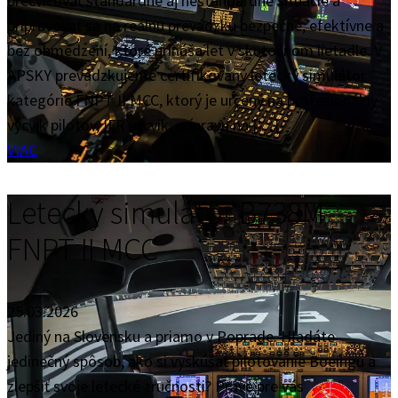
precvičovať štandardné aj neštandardné situácie a
pripravovať sa na reálnu prevádzku bezpečne, efektívne a
bez obmedzení, ktoré prináša let v skutočnom lietadle. V
APSKY prevádzkujeme certifikovaný letecký simulátor
kategórie FNPT II MCC, ktorý je určený na profesionálny
výcvik pilotov, IFR výcvik, prípravu na […]
VIAC
Letecký simulátor B738M
FNPT II MCC
25.03.2026
Jediný na Slovensku a priamo v Poprade. Hľadáte
jedinečný spôsob, ako si vyskúšať pilotovanie Boeingu a
zlepšiť svoje letecké zručnosti? Práve pre vás