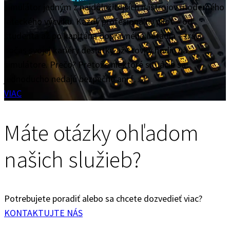
simulátor jedným z najdôležitejších nástrojov moderného
leteckého výcviku. Každý profesionálny pilot – od
študenta až po kapitána dopravného lietadla – trávi
počas svojej kariéry desiatky až stovky hodín na
simulátore. Prečo? Pretože niektoré situácie sa
jednoducho nedajú bezpečne ani […]
VIAC
Máte otázky ohľadom
našich služieb?
Potrebujete poradiť alebo sa chcete dozvedieť viac?
KONTAKTUJTE NÁS