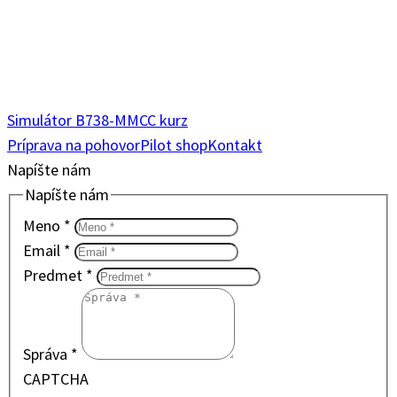
Simulátor B738-M
MCC kurz
Príprava na pohovor
Pilot shop
Kontakt
Napíšte nám
Napíšte nám
Meno
*
Email
*
Predmet
*
Správa
*
CAPTCHA