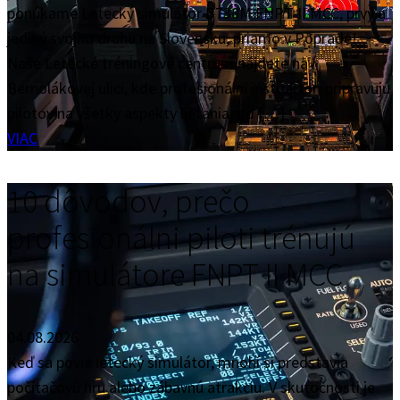
ponúkame Letecký simulátor B738M FNPT II MCC, prvý a
jediný svojho druhu na Slovensku, priamo v Poprade!
Naše Letecké tréningové centrum nájdete na
Bernolákovej ulici, kde profesionálni inštruktori pripravujú
pilotov na všetky aspekty lietania, od […]
VIAC
10 dôvodov, prečo
profesionálni piloti trénujú
na simulátore FNPT II MCC
04.08.2026
Keď sa povie letecký simulátor, mnohí si predstavia
počítačovú hru alebo zábavnú atrakciu. V skutočnosti je