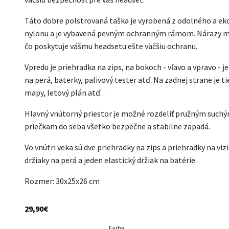
Táto dobre polstrovaná taška je vyrobená z odolného a e
nylonu a je vybavená pevným ochranným rámom. Nárazy mô
čo poskytuje vášmu headsetu ešte väčšiu ochranu.
Vpredu je priehradka na zips, na bokoch - vľavo a vpravo - j
na perá, baterky, palivový tester atď. Na zadnej strane je ti
mapy, letový plán atď. .
Hlavný vnútorný priestor je možné rozdeliť pružným such
priečkam do seba všetko bezpečne a stabilne zapadá.
Vo vnútri veka sú dve priehradky na zips a priehradky na viz
držiaky na perá a jeden elastický držiak na batérie.
Rozmer: 30x25x26 cm
29,90
€
Farba