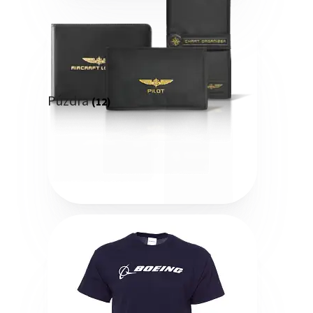
Púzdra
(12)