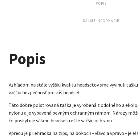
POPIS
ĎALŠIE INFORMÁCIE
Popis
Vzhľadom na stále vyššiu kvalitu headsetov sme vyvinuli tašku
väčšiu bezpečnosť pre váš headset.
Táto dobre polstrovaná taška je vyrobená z odolného a ekol
nylonu a je vybavená pevným ochranným rámom. Nárazy môžu
čo poskytuje vášmu headsetu ešte väčšiu ochranu.
Vpredu je priehradka na zips, na bokoch - vľavo a vpravo - je e