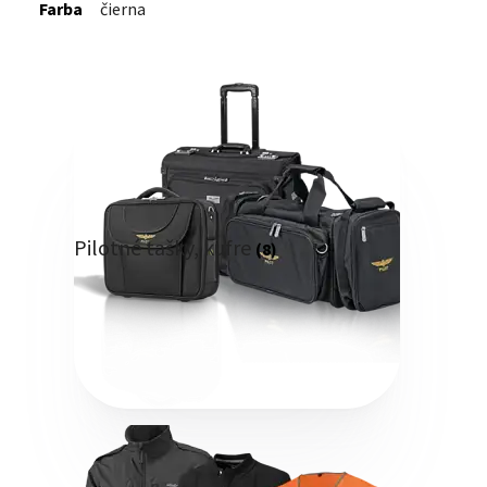
Farba
čierna
Pilotné tašky, kufre
(8)