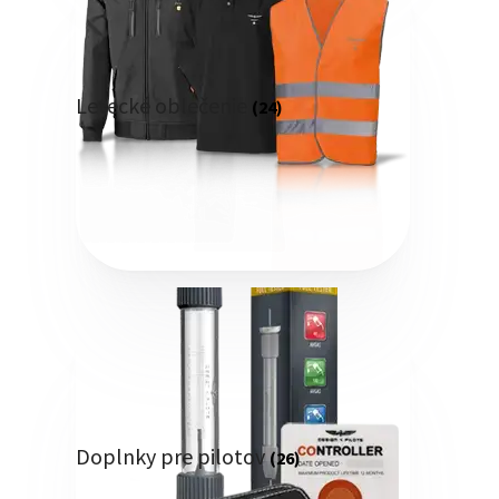
Letecké oblečenie
(24)
Doplnky pre pilotov
(26)