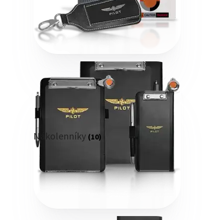
Nákolenníky
(10)