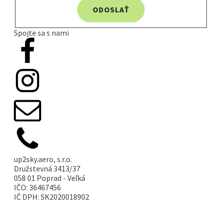
ODOSLAŤ
Spojte sa s nami
up2sky.aero, s.r.o.
Družstevná 3413/37
058 01 Poprad - Veľká
IČO: 36467456
IČ DPH: SK2020018902