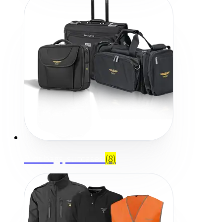
Pilot bags, suitcases
(8)