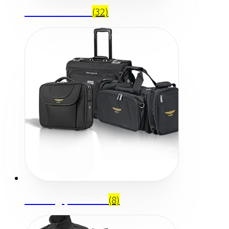
BOEING BRAND
(32)
Pilot bags, suitcases
(8)