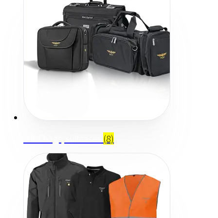
Pilot bags, suitcases
(8)