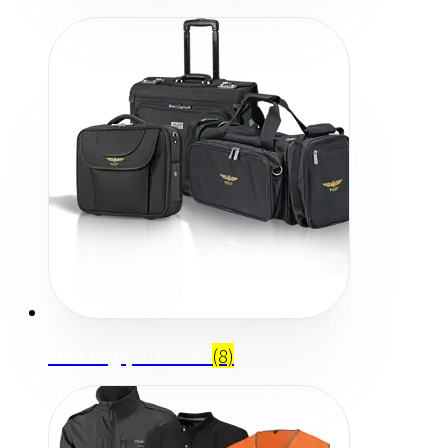
Pilot bags, suitcases
(8)