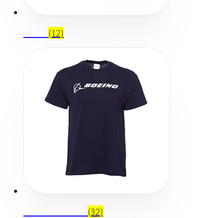
Cases
(12)
BOEING BRAND
(32)