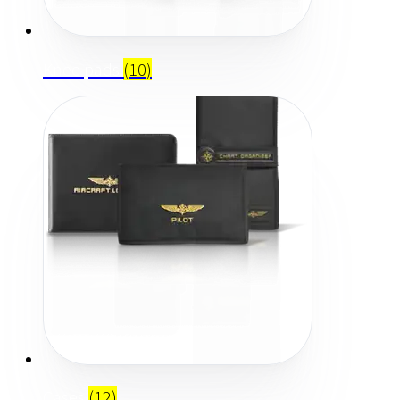
Knee pads
(10)
Cases
(12)