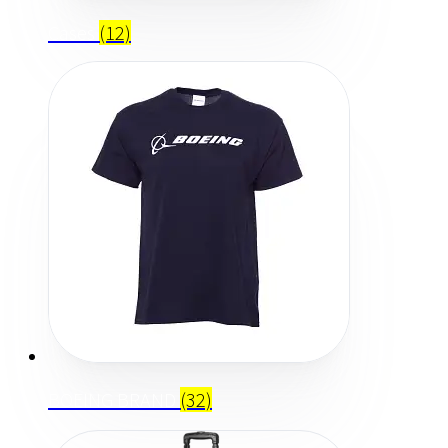
Cases
(12)
BOEING BRAND
(32)